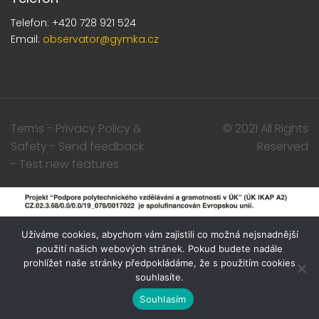
Telefon: +420 728 921 524
Email:
observator@gymka.cz
Terms - Privacy Policy &
© 2021 All Rights
Safety - Send feedback
Reserved
- Test new features
Užíváme cookies, abychom vám zajistili co možná nejsnadnější
použití našich webových stránek. Pokud budete nadále
prohlížet naše stránky předpokládáme, že s použitím cookies
souhlasíte.
Souhlasím