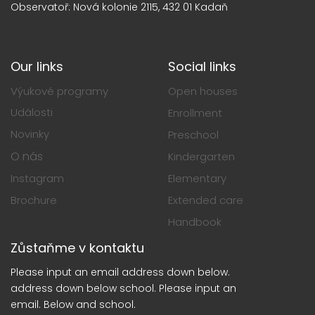
Observatoř: Nová kolonie 2115, 432 01 Kadaň
Our links
Social links
Výukové programy
Open houses
Události
Enrollment
Novinky
Preschool
O nás
Kindergarten
Instagram
Elementary
Brochure
Extended care
Handbook
Zůstaňme v kontaktu
Please input an email address down below.
address down below school. Please input an
email. Below and school.