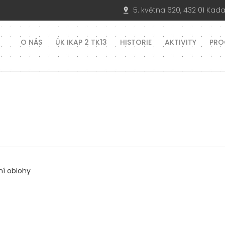
5. května 620, 432 01 Kad
O NÁS
ÚK IKAP 2 TK13
HISTORIE
AKTIVITY
PRO
ní oblohy