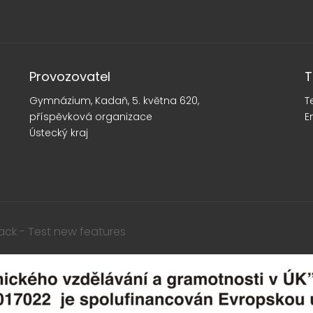
Provozovatel
T
Gymnázium, Kadaň, 5. května 620,
T
příspěvková organizace
E
Ústecký kraj
ack - Test new features