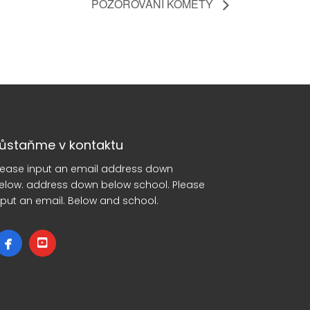
POZOROVÁNÍ KOMETY
ůstaňme v kontaktu
lease input an email address down
elow. address down below school. Please
nput an email. Below and school.