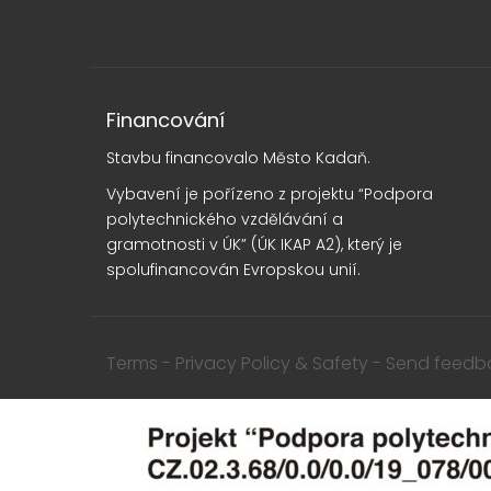
Financování
Stavbu financovalo Město Kadaň.
Vybavení je pořízeno z projektu “Podpora
polytechnického vzdělávání a
gramotnosti v ÚK” (ÚK IKAP A2), který je
spolufinancován Evropskou unií.
Terms - Privacy Policy & Safety - Send feedb