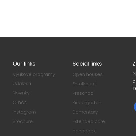
Our links
Social links
Z
Výukové programy
Open houses
P
b
Události
Enrollment
i
Novinky
Preschool
O nás
Kindergarten
Instagram
Elementary
Brochure
Extended care
Handbook