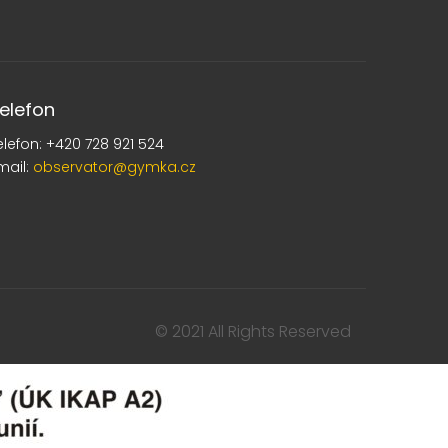
elefon
elefon: +420 728 921 524
mail:
observator@gymka.cz
© 2021 All Rights Reserved