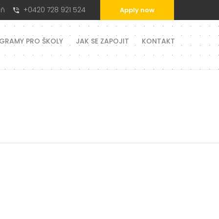
aň
+0420 728 921 524
Apply now
GRAMY PRO ŠKOLY
JAK SE ZAPOJIT
KONTAKT