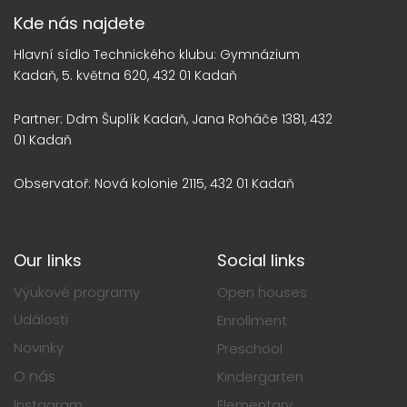
Kde nás najdete
Hlavní sídlo Technického klubu: Gymnázium
Kadaň, 5. května 620, 432 01 Kadaň
Partner: Ddm Šuplík Kadaň, Jana Roháče 1381, 432
01 Kadaň
Observatoř: Nová kolonie 2115, 432 01 Kadaň
Our links
Social links
Výukové programy
Open houses
Události
Enrollment
Novinky
Preschool
O nás
Kindergarten
Instagram
Elementary