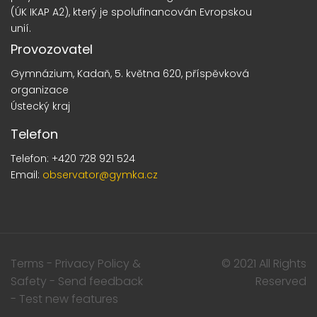
(ÚK IKAP A2), který je spolufinancován Evropskou
unií.
Provozovatel
Gymnázium, Kadaň, 5. května 620, příspěvková
organizace
Ústecký kraj
Telefon
Telefon: +420 728 921 524
Email:
observator@gymka.cz
Terms - Privacy Policy &
© 2021 All Rights
Safety - Send feedback
Reserved
- Test new features