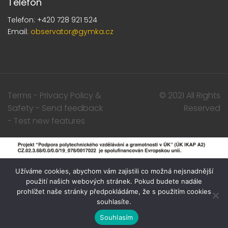
Telefon
Telefon: +420 728 921 524
Email:
observator@gymka.cz
Terms - Privacy Policy &
© 2021 All Rights
Safety - Send feedback
Reserved
- Test new features
Užíváme cookies, abychom vám zajistili co možná nejsnadnější
použití našich webových stránek. Pokud budete nadále
prohlížet naše stránky předpokládáme, že s použitím cookies
souhlasíte.
Souhlasím