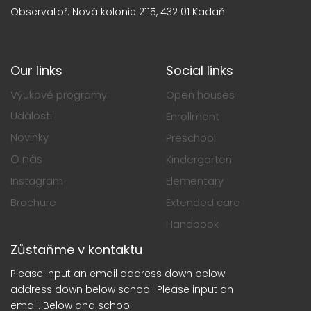
Observatoř: Nová kolonie 2115, 432 01 Kadaň
Our links
Social links
Výukové programy
Open houses
Události
Enrollment
Novinky
Preschool
O nás
Kindergarten
Instagram
Elementary
Brochure
Extended care
Handbook
Zůstaňme v kontaktu
Please input an email address down below.
address down below school. Please input an
email. Below and school.